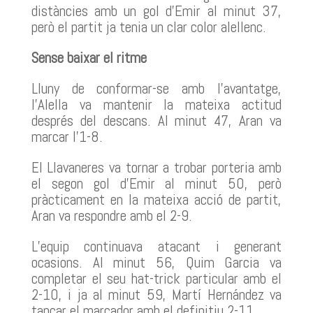
distàncies amb un gol d’Emir al minut 37,
però el partit ja tenia un clar color alellenc.
Sense baixar el ritme
Lluny de conformar-se amb l’avantatge,
l’Alella va mantenir la mateixa actitud
després del descans. Al minut 47, Aran va
marcar l’1-8.
El Llavaneres va tornar a trobar porteria amb
el segon gol d’Emir al minut 50, però
pràcticament en la mateixa acció de partit,
Aran va respondre amb el 2-9.
L’equip continuava atacant i generant
ocasions. Al minut 56, Quim Garcia va
completar el seu hat-trick particular amb el
2-10, i ja al minut 59, Martí Hernández va
tancar el marcador amb el definitiu 2-11.