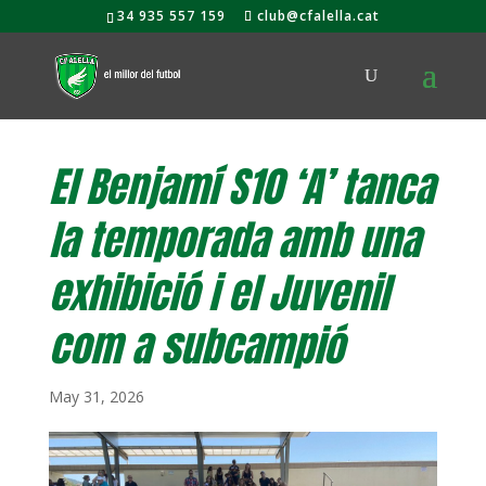
34 935 557 159
club@cfalella.cat
El Benjamí S10 ‘A’ tanca
la temporada amb una
exhibició i el Juvenil
com a subcampió
May 31, 2026