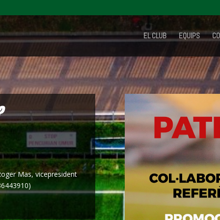
EL CLUB
EQUIPS
CO
?
Roger Mas, vicepresident
636443910)