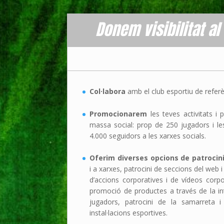
Donem visibilitat al
Col·labora
amb el club esportiu de referè
Promocionarem
les teves activitats i 
massa social: prop de 250 jugadors i le
4.000 seguidors a les xarxes socials.
Oferim diverses opcions de patrocin
i a xarxes, patrocini de seccions del web i
d’accions corporatives i de vídeos corpor
promoció de productes a través de la in
jugadors, patrocini de la samarreta i v
instal·lacions esportives.