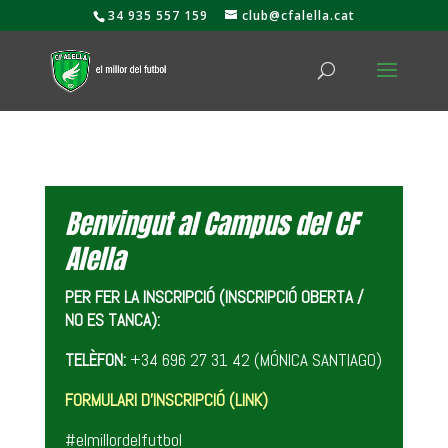
34 935 557 159
club@cfalella.cat
Benvingut al Campus del CF
Alella
PER FER LA INSCRIPCIÓ (INSCRIPCIÓ OBERTA /
NO ES TANCA):
TELÈFON:
+34 696 27 31 42 (MÓNICA SANTIAGO)
FORMULARI D’INSCRIPCIÓ (LINK)
#elmillordelfutbol