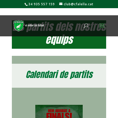
34 935 557 159
club@cfalella.cat
Els partits dels nostres
equips
Calendari de partits