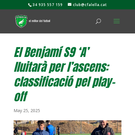
34 935 557 159
club@cfalella.cat
El Benjamí S9 ‘A’
lluitarà per l’ascens:
classificació pel play-
off
May 25, 2025