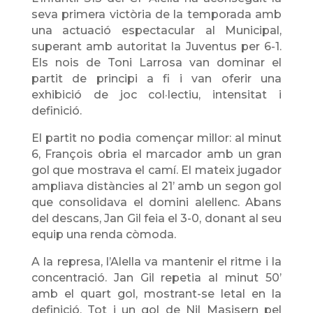
seva primera victòria de la temporada amb
una actuació espectacular al Municipal,
superant amb autoritat la Juventus per 6-1.
Els nois de Toni Larrosa van dominar el
partit de principi a fi i van oferir una
exhibició de joc col·lectiu, intensitat i
definició.
El partit no podia començar millor: al minut
6, François obria el marcador amb un gran
gol que mostrava el camí. El mateix jugador
ampliava distàncies al 21’ amb un segon gol
que consolidava el domini alellenc. Abans
del descans, Jan Gil feia el 3-0, donant al seu
equip una renda còmoda.
A la represa, l’Alella va mantenir el ritme i la
concentració. Jan Gil repetia al minut 50’
amb el quart gol, mostrant-se letal en la
definició. Tot i un gol de Nil Masisern pel