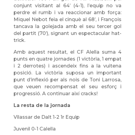
conjunt visitant al 64’ (4-1), l’equip no va
perdre el rumb i va reaccionar amb força:
Miquel Nebot feia el cinquè al 68’, i François
tancava la golejada amb el seu tercer gol
del partit (70’), signant un espectacular hat-
trick.
Amb aquest resultat, el CF Alella suma 4
punts en quatre jornades (1 victòria, 1 empat
i 2 derrotes) i ascendeix fins a la vuitena
posició. La victòria suposa un important
punt d’inflexió per als nois de Toni Larrosa,
que veuen recompensat el seu esforç i
progressió. A continuar així cracks!
La resta de la jornada
Vilassar de Dalt 1-2 1r Equip
Juvenil 0-1 Calella